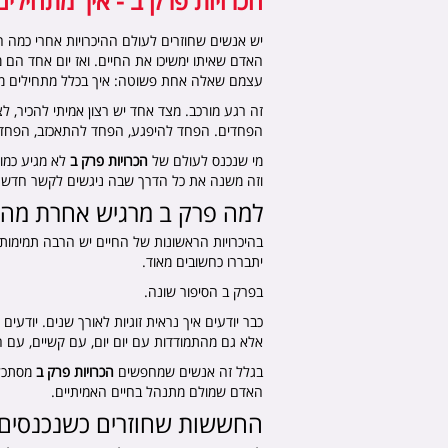
הכרויות פרק ב - איך מתחילים
יש אנשים שחוזרים לעולם ההיכרויות אחרי כמה ח
האדם שאיתו ימשיכו את החיים. ואז יום אחד הם
עצמם שאלה אחת פשוטה: איך בכלל מתחילים 
זה רגע מורכב. מצד אחד יש רצון אמיתי להכיר, 
הפחדים. הפחד להיפגע, הפחד להתאכזב, הפחד
מי שנכנס לעולם של
הכרויות פרק ב
לא מגיע כמו 
וזה משנה את כל הדרך שבה ניגשים לקשר חדש.
למה פרק ב מרגיש אחרת מה
בהיכרויות הראשונות של החיים יש הרבה תמימות
יתבררו כחשובים מאוד.
בפרק ב הסיפור שונה.
כבר יודעים איך נראית זוגיות לאורך שנים. יוד
אלא גם מהתמודדות עם יום יום, עם קשיים, עם 
בגלל זה אנשים שמחפשים
הכרויות פרק ב
מסתכלי
האדם שמולם מתנהל בחיים האמיתיים.
החששות שחוזרים כשנכנסים ש