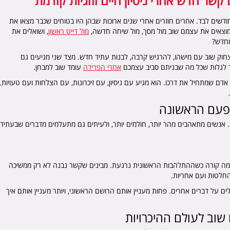
 קשר חדש אחרי ניסיון חיים וזוגיות קודמת
ודשים לבד. אחרים חוזרים אחרי שנים ארוכות שבהן היו בטוחים שכבר מצאו את
 מוצאים את עצמם שוב מול מסך, מול שיחה חדשה,
מול דייט ראשון
, ושואלים את
מחדש?
לצחוק שוב עם מישהו, להרגיש קרבה, לבנות עתיד חדש. מצד שני מגיעים גם
 לגלות שכל מה שבניתם סביב עצמכם
אחרי הפרידה
עומד שוב למבחן.
אדם שמתחיל את דרכו. הוא מגיע עם ניסיון, עם זיכרונות, עם הצלחות ועם טעויות.
פעם הראשונה
. אנשים מתאהבים מהר יותר, חולמים יותר, ולעיתים גם מתעלמים מדברים שבעתיד
עים מה קורה כשההתלהבות הראשונית נרגעת. מבינים שקשר נבנה לא רק ממשיכה
החלטות ועם אחריות.
ם על דברים אחרים. פחות מעניין אותם הרושם הראשוני, ויותר מעניין אותם איך
וב לעולם ההיכרויות