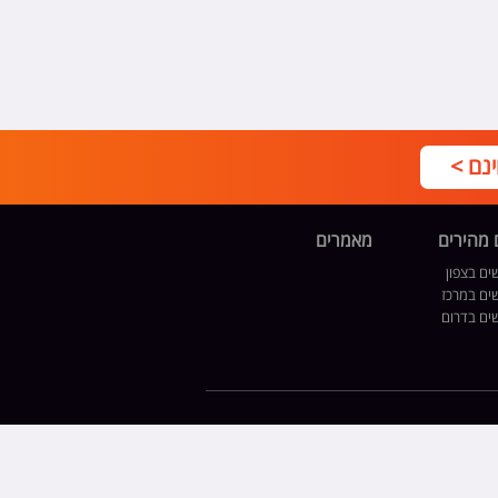
נם >
 מהירים
מאמרים
ים בצפון
שים במרכז
שים בדרום