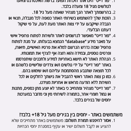
"
פור דייט
" הינו אתר היכרות הפועל ברשת האינטרנט ומיועד
לגולשים מגיל 18 ומעלה בלבד.
בהרשמתך לאתר הנך מצהיר שאתה מעל גיל 18.
הזכות שלך להשתמש בשירותי האתר כפופה לכל מגבלה, תנאי או
הגבלה שייקבעו על ידי צוות האתר מעת לעת, על פי שיקול
דעתנו הבלעדי.
"
פור דייט
" מאפשר לנרשמים לאתר ולשירות לפתוח פרופיל אישי
על מאגר מידע
“
database
”
הנמצא בבעלותו. על מנת לפתוח
פרופיל שכזה נדרש הנרשם למלא את פרטיו האישיים, תיאורו,
ופרטים נוספים, ובמידה והוא רוצה אף לצרף את תמונותיו.
הנהלת האתר לא תישא באחריות למידע ולתכנים שיתפרסמו
באתר "
פור דייט
" על ידי גולשים ו/או צדדים שלישיים כלשהם או
לכל תוצאה שתנבע מהסתמכות עליהם ו/או שימוש בהם.
כמו כן צוות האתר ראשי להגביל את גישתך לחלקים או לכל
השירות ללא הודעה מראש או אחריות מצידנו.
"
פור דייט
" מצהיר ומתחייב כי באתר לא יוצע מתן כספים, מתנות
או גמול חומרי אחר, בתמורה לשירותי מין וכי מדובר במערכות
יחסים של בגירים בלבד.
משתמשים באתר - יחסים בין בגירים מעל גיל 18+ בלבד!
אסור להיפגש תמורת תשלום:
משתמשים באתר מתחייבים שלא
להציע או לקבל תשלום ישיר או עקיף במסגרת יחסי הכרויות