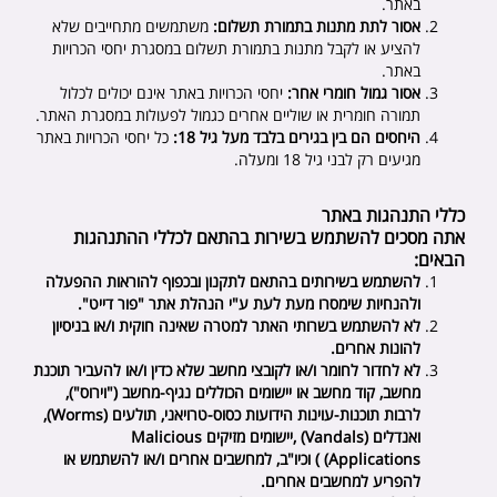
באתר.
אסור לתת מתנות בתמורת תשלום:
משתמשים מתחייבים שלא
להציע או לקבל מתנות בתמורת תשלום במסגרת יחסי הכרויות
באתר.
אסור גמול חומרי אחר:
יחסי הכרויות באתר אינם יכולים לכלול
תמורה חומרית או שוליים אחרים כגמול לפעולות במסגרת האתר.
היחסים הם בין בגירים בלבד מעל גיל 18:
כל יחסי הכרויות באתר
מגיעים רק לבני גיל 18 ומעלה.
כללי התנהגות באתר
אתה מסכים להשתמש בשירות בהתאם לכללי ההתנהגות
הבאים:
להשתמש בשירותים בהתאם לתקנון ובכפוף להוראות ההפעלה
ולהנחיות שימסרו מעת לעת ע"י הנהלת אתר "
פור דייט
".
לא להשתמש בשרותי האתר למטרה שאינה חוקית ו/או בניסיון
להונות אחרים.
לא לחדור לחומר ו/או לקובצי מחשב שלא כדין ו/או להעביר תוכנת
מחשב, קוד מחשב או יישומים הכוללים נגיף-מחשב ("וירוס"),
לרבות תוכנות-עוינות הידועות כסוס-טרויאני, תולעים (
Worms
),
ואנדלים (
Vandals
) ,יישומים מזיקים
Malicious
Applications
) ) וכיו"ב, למחשבים אחרים ו/או להשתמש או
להפריע למחשבים אחרים.