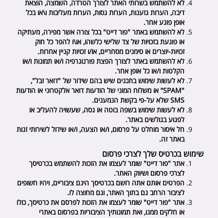
לא להשתמש בשרותי האתר לצורך הטרדה, השמצה, הוצאת
דיבה, הערות גזענות, הערות גסות, הערות מעליבות ו\או בכל
אופן פוגע אחר.
לא להשתמש באתר "
פור דייט
" בכל צורה אשר מפירה, מעתיקה
או פוגעת בזכויות של צד שלישי כלשהו, או\ו להפר כל חוק
זכויות-יוצרים או סימנים מסחריים, או/ו זכויות קניין אחרות.
לא להשתמש באתר לצורך הפצת פורנוגרפיה ו/או תמונות ו/או
הקלטות ו/או כל אופן אחר.
לא לעשות שימוש בתכנים שיש בהם שידור של "דואר זבל",
"
SPAM
” או משלוח המוני של הודעות דואר אלקטרוני או הודעות
SMS
שלא על-פי בקשת הנמענים.
לא לעשות שימוש בשפה בוטה או גסה, שעשויה להעליב או
לפגוע בגולשים באתר.
חל איסור מוחלט על פרסום, ו/או הצעה, ו/או שידול לשירותי זנות
באתר זה.
שימוש בכרטיס שלך לצרכי פרסום
אתר "
פור דייט
" שומר לעצמו את הזכות להשתמש בכרטיסך
לצרכי פרסום ושיווק האתר.
הפרטים אותם אתה רושם בכרטיסך הינם ציבוריים, ויהיו חשופים
לציבור הרחב גם בתוך האתר, וגם מחוצה לו.
אתר "
פור דייט
" שומר לעצמו את הזכות לפרסם את כרטיסך, כולו
או חלקים ממנו, ואת תמונותיך הציבוריות בפרסום באתרי