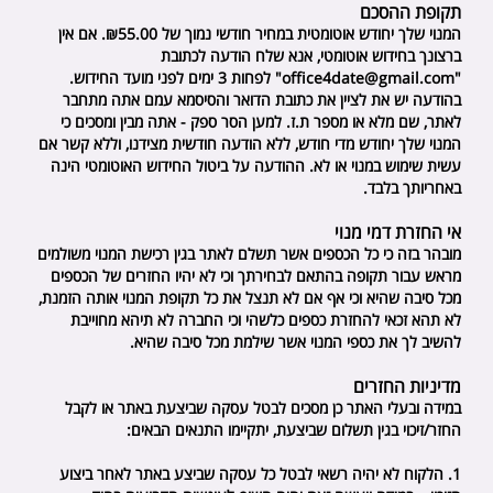
תקופת ההסכם
המנוי שלך יחודש אוטומטית במחיר חודשי נמוך של ₪55.00. אם אין
ברצונך בחידוש אוטומטי, אנא שלח הודעה לכתובת
"
office4date@gmail.com
" לפחות 3 ימים לפני מועד החידוש.
בהודעה יש את לציין את כתובת הדואר והסיסמא עמם אתה מתחבר
לאתר, שם מלא או מספר ת.ז. למען הסר ספק - אתה מבין ומסכים כי
המנוי שלך יחודש מדי חודש, ללא הודעה חודשית מצידנו, וללא קשר אם
עשית שימוש במנוי או לא. ההודעה על ביטול החידוש האוטומטי הינה
באחריותך בלבד.
אי החזרת דמי מנוי
מובהר בזה כי כל הכספים אשר תשלם לאתר בגין רכישת המנוי משולמים
מראש עבור תקופה בהתאם לבחירתך וכי לא יהיו החזרים של הכספים
מכל סיבה שהיא וכי אף אם לא תנצל את כל תקופת המנוי אותה הזמנת,
לא תהא זכאי להחזרת כספים כלשהי וכי החברה לא תיהא מחוייבת
להשיב לך את כספי המנוי אשר שילמת מכל סיבה שהיא.
מדיניות החזרים
במידה ובעלי האתר כן מסכים לבטל עסקה שביצעת באתר או לקבל
החזר/זיכוי בגין תשלום שביצעת, יתקיימו התנאים הבאים:
1. הלקוח לא יהיה רשאי לבטל כל עסקה שביצע באתר לאחר ביצוע