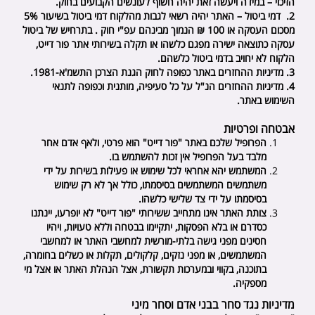
הזיכוי – במידה ויעשה זאת יהיה חשוף לעונשים הקבועים בחוק.
2. דמי ביטול – האתר יהיה רשאי לגבות מהלקוח דמי ביטול בשיעור 5%
מסכום העסקה או 100 ₪ הנמוך מבינהם עפ"י חוק . בתרחיש של ביטול
עסקה כתוצאה ישירה מפגם כלשהו או תקלה בשירותי אתר
פור דייט
,
הלקוח לא יחויב בדמי ביטול כלשהם.
3. מדיניות ההחזרים באתר כפופה לחוק הגנת הצרכן התשמ'א-1981.
4. מדיניות ההחזרים הנ"ל על כל סעיפיה, מותנית וכפופה לתנאי
השימוש באתר.
אבטחה ופרטיות
הפרופיל שלכם באתר "
פור דייט"
הוא פרטי, ולאף אדם אחר
מלבד בעל הפרופיל אין זכות להשתמש בו.
המשתמש יהא אחראי לכל שימוש או פעילות בשירות על ידי
משתמשים המשתמשים בסיסמתו, כולל אך לא רק שימוש
בסיסמתו על ידי צד שלישי כלשהו.
צותת האתר אינו מתחייב ששירותי "
פור דייט
" לא יופרעו, יינתנו
כסדרם או בלא הפסקות, יתקיימו בבטחה וללא טעויות, ויהיו
חסינים מפני גישה בלתי-מורשית למחשבי האתר או למחשבי
המשתמשים, או מפני נזקים, קלקולים, תקלות או כשלים בחומרה,
בתוכנה, בקווי ובמערכות תקשורת, אצל הנהלת האתר או אצל מי
מספקיה.
מדיניות נגד סחר בבני אדם וסחר מיני