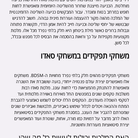
מוחלטת. הכניעה מייצגת שחרור מהשליטה היומיומית ומאפשרת לחוות
חופש במרחב בטוח ומוגדר. עבור המבקשים כניעה השליטה הדומיננטית
של המלכה מהווה מקור להעצמה ועוררות מינית גבוהה. חשוב להדגיש
שבנושא של יחסי שליטה וכניעה חייב להיות אמון הדדי, תקשורת פתוחה
וגבולות ברורים כאשר מילת ביטחון היא חלק בלתי נפרד מכל אלו. מלכות
מקצועיות מקפידות על כך ורואות בהסכמה את הבסיס לכל מפגש ובכלל,
לכל סשן.
משחקי תפקידים במשחקי סאדו
משחקי תפקידים מהווים חלק בלתי נפרד מחוויות ה-
BDSM
. משחקים
אלו מאפשרים יצירת עולם פנטזיה ייחודי, בועה ששוברת את השגרה
ומאפשרת להתנתק מהמציאות כדי לחוות עונג. מלכות סאדו רבות
משלבות טקסים שונים במפגשים החל מאירוח באווירה מלכותית ועד
לטקסי השפלה מעודנים. הטקסים הללו יכולים לשמש כאמצעי להגברת
המתח וההנאה ויכולים לכלול שימוש באביזרים, תלבושות ואביזרים שונים
שמטרתם להגביר את העונג. במסגרת משחקי התפקידים בסיטואציות
האלו לרוב מדובר על דמויות כמו מורה, אחות, שוטרת ועוד המאפשרים
יצירת סיטואציות מעוררות וחושניות.