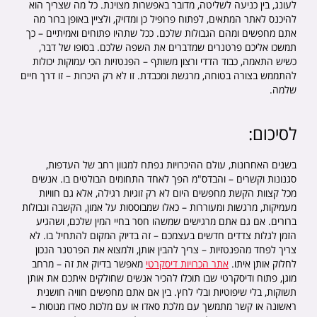
לעונג, בין כניעה לשליטה, מדובר באפשרות מצוינת. כל מה שצריך הוא
להיכנס לאתר המתאים, לפתוח פרופיל כן ומדויק, ולציין באופן ברור מה
אתם מחפשים ומהם הגבולות שלכם. ככל שתהיו פתוחים ואמיתיים – כך
תמשכו אליכם פרטנרים שמדברים את השפה שלכם. בסופו של דבר,
כשיש התאמה, כבוד הדדי ורצון משותף – הפנטזיות הכי עמוקות יכולות
להתממש בצורה בטוחה, מרגשת ומכבדת. זו לא רק היכרות – זו דרך חיים
שלמה.
לסיכום:
בשנים האחרונות, עולם ההיכרויות נפתח למגוון רחב של העדפות,
סגנונות וקשרים – והבדס"מ הפך לאחד התחומים הבולטים בו. אנשים
מכל קצוות הקשת מחפשים היום לא רק זוגיות רגילה, אלא גם חוויות
מעמיקות, מרגשות ומעוררות – כאלו שמבוססות על אמון, הקשבה וגבולות
ברורים. אם גם אתם מרגישים שמשהו חסר בחיי המין שלכם, ושהגיע
הזמן לגלות צדדים חדשים בעצמכם – זה בדיוק המקום להתחיל בו. לא
צריך לפחד מהפנטזיות – צריך להבין אותן, ולמצוא את הפרטנר הנכון
לחלוק אותן איתו.
אתר הכרויות דיסקרטי
מאפשר בדיוק את זה – מרחב
מוגן, פתוח ודיסקרטי שבו תוכלו להכיר אנשים שחולקים איתכם את אותן
תשוקות, בלי שיפוטיות ובלי לחץ. בין אם אתם מחפשים חוויה חושנית
ראשונה או קשר מתמשך עם מלכת סאדו או עם מלכות סאדו מנוסות –