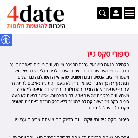
נגישות
סיפורי סקס גייז
הקהילה הגאה בישראל עברה מהפכה משמעותית בשנים האחרונות עם
ההכרה בנישואים שהינם חד מיניים, אימוץ ילדים ובכלל יצירה של תא
משפחתי יציב. אנשים רבים חשובים שהקהילה השתלבה כבר שנים
רבות אך לא כך הדבר. בפועל עדיין לא מעט זוגות גייז נאלצים להתמודד
עם חיפוש אחר אהבה וכיום הטכנולוגיה והחדשנות הביאה למהפכה
משמעותית בכל מה שקשור אל עולם ההיכרויות. אפשר לראות לא מעט
סיפורי סקס גייז כאשר קהילת להט"ב ללא ספק מככבת באתרים השונים.
סקרנים? בואו לגלות יותר.
סיפורי סקס גייז ותשוקה – זה בדיוק מה שאתם צריכים עכשיו
אחת ההשערות הגדולות הקשורות לקהילת להט"ב היא שרוב זוגות הגייז