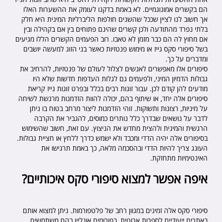
הם בקשרים אמונוגמיים. לא באמת בדקנו לעומק את ההשערות האלו
אך חשוב לנו לציין שככל שהשנים חולפות הליברליות המינית היא חלק
בלתי נפרד מהתודעה ולכן קשרים שהינם פתוחים בין אם בקהילה ובין
אם מחוץ לה הם כבר מזמן לא טאבו. רוב הפעמים הקשרים הללו מגיעים
בשל סיפורי סקס גייז או מימוש פנטזיות כאשר בני הזוג למעשה יושבים
ומדברים על כך.
סיפורים אלו מאפשרים לאנשים לצלול לעולם של פנטזיות, להרחיב את
גבולות הדמיון המיני, ולפעמים גם לגלות העדפות חדשות שלא היו
מודעים להן קודם לכן. עבור זוגות רבים בכלל ובפרט זוגות גייז קריאת
סיפורים אלה יחד, או שיתוף בהם, יכולה להוות הזדמנות מרגשת לשיחה
על מיניות, רצונות ותשוקות. זוהי הזדמנות ליצור מרחב בטוח בו ניתן
לדבר על נושאים שבדרך כלל נותרים כמוסים, להגביר את הקרבה
הרגשית והמינית ולהצית מחדש את הניצוץ. עם זאת, חשוב שהשימוש
בסיפורים אלה יהיה הדדי ומכבד ולא ישמש כדרך ללחץ או חציית גבולות.
העונג צריך להיות הדדי ובהסכמה מלאה, כך באמת תרגישו את
האינטימיות מתחזקת.
איפה אפשר למצוא סיפורי סקס איכותיים?
סיפורי סקס אלה זמינים במגוון רחב של פלטפורמות. ניתן למצוא אותם
באתרים ייעודיים לספרות ארוטית, בפורומים אונליין בהם משתמשים