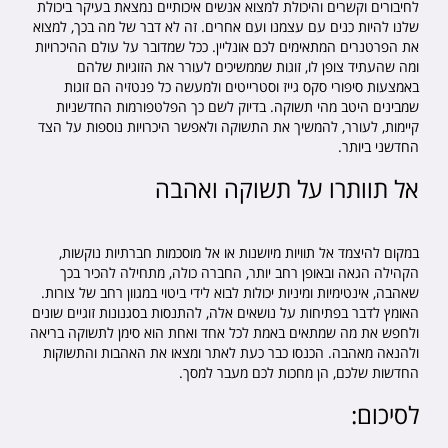
לחיבורים וקשרים והיכולת למצוא אנשים איכותיים נמצאת בעיקר ביכולת
שלנו להיות כנים עם עצמנו ועם אחרים. זה לא דבר של מה בכך, למצוא
את הפרטנרים המתאימים לכם אונליין. ככל שמדובר על עולם ההיכרויות
ומה שהעתיד צופן לו, זוגות שממשיכים לעורר את הזוגיות שלהם
באמצעות סיפורי סקס גייז וסטרייטים ולמעשה כל פנטזיה הם זוגות
שמבינים היטב מהי תשוקה. בדיוק לשם כך הפלטפורמות החדשניות
קיימות, לעורר, להמשיך את התשוקה ולאפשר היכרויות נוספות על הצד
החדשני ביותר.
אל תוותרו על תשוקה ואהבה
במקום להיצמד אל תוויות מיושנות או אל מוסכמות חברתיות נוקשות,
הקהילה הגאה ובאופן רחב יותר, החברה כולה, מתחילה להכיר בכך
שאהבה, אינטימיות ומיניות יכולות לבוא לידי ביטוי במגוון רחב של צורות.
האומץ לדבר בפתיחות על נושאים אלה, להתנסות בסגנונות זוגיים שונים
ולחפש את מה שמתאים באמת לכל אחד ואחת הוא סימן לתשוקה בריאה
ולהנאה מאהבה. הכנסו כבר כעת לאתר ומצאו את האהבות והתשוקות
החדשות שלכם, הן מחכות לכם מעבר למסך.
לסיכום: