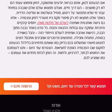
אם הגעתם לכאן, אתם כנראה יודעים שתשוקה, דמיון ומימוש עצמי הם
לא רק מושגים – הם דרך חיים. אצלנו תמצאו עולם שלם שנבנה במיוחד
עבור מי שלא מתפשר על ריגוש, סטייל ונשלטות או שליטה הדדית.
באתר שלנו תמצאו לא רק סיפורי סקס גייז מעוררי דמיון ופנטזיה – אלא
גם גישה אותנטית ואמיצה
לעולם של מלכות סאדו
, יחסים קינקיים
והיכרות עמוקה עם גבולות ההנאה והכוח. כל פרט באתר נבנה מתוך
הבנה, רגישות ואהבה אמיתית לעולם הייחודי הזה – והכל באווירה
בטוחה, פתוחה ומכילה. מחפשים פרטנרים שמבינים אתכם? רוצים
לפגוש מישהי שתשלוט בכם בדיוק כמו שאתם מדמיינים בלילה? הגעתם
למקום שבו הפנטזיה הופכת למציאות. הצטרפו עוד היום – ותנו לעצמכם
את החופש לבחור, להרגיש, ולחוות. זה הזמן לגלות מחדש את עצמכם –
כמו שמגיע לכם.
תמצאו קשר לכל מטרה עוד היום, פשוט וקל
הרשמה חינם >
אודות
תקנון האתר